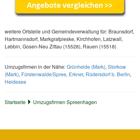
weitere Ortsteile und Gemeindeverwaltung für: Braunsdorf,
Hartmannsdorf, Markgrafpieske, Kirchhofen, Latzwall,
Lebbin, Gosen-Neu Zittau (15528), Rauen (15518)
Umzugsfirmen in der Nähe:
Grünheide (Mark)
,
Storkow
(Mark)
,
Fürstenwalde/Spree
,
Erkner
,
Rüdersdorf b. Berlin
,
Heidesee
Startseite
Umzugsfirmen Spreenhagen