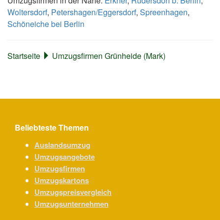
Umzugsfirmen in der Nähe:
Erkner
,
Rüdersdorf b. Berlin
,
Woltersdorf
,
Petershagen/Eggersdorf
,
Spreenhagen
,
Schöneiche bei Berlin
Startseite
Umzugsfirmen Grünheide (Mark)
Beliebteste Themen
Auslandsumzug
Umzugsangebote
Umzugsfirmen
Umzugskartons
Umzugspreisvergleich
Umzugsunternehmen