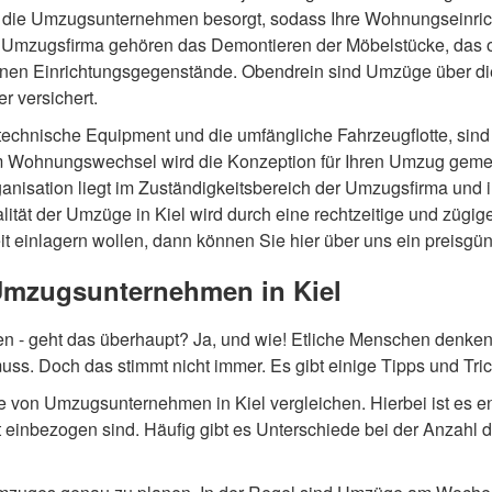
nd die Umzugsunternehmen besorgt, sodass Ihre Wohnungseinri
ner Umzugsfirma gehören das Demontieren der Möbelstücke, das 
lnen Einrichtungsgegenstände. Obendrein sind Umzüge über di
 versichert.
das technische Equipment und die umfängliche Fahrzeugflotte, s
em Wohnungswechsel wird die Konzeption für Ihren Umzug gemei
ganisation liegt im Zuständigkeitsbereich der Umzugsfirma und
alität der Umzüge in Kiel wird durch eine rechtzeitige und zü
t einlagern wollen, dann können Sie hier über uns ein preisgün
Umzugsunternehmen in Kiel
- geht das überhaupt? Ja, und wie! Etliche Menschen denken,
s. Doch das stimmt nicht immer. Es gibt einige Tipps und Tric
e von Umzugsunternehmen in Kiel vergleichen. Hierbei ist es en
 einbezogen sind. Häufig gibt es Unterschiede bei der Anzahl 