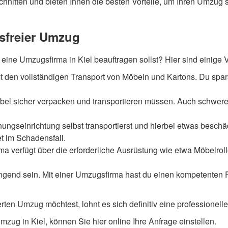
nitten und bieten Ihnen die besten Vorteile, um Ihren Umzug so
ssfreier Umzug
ine Umzugsfirma in Kiel beauftragen sollst? Hier sind einige V
 den vollständigen Transport von Möbeln und Kartons. Du sparst
bel sicher verpacken und transportieren müssen. Auch schwere o
seinrichtung selbst transportierst und hierbei etwas beschädigt
et im Schadensfall.
a verfügt über die erforderliche Ausrüstung wie etwa Möbelroll
ngend sein. Mit einer Umzugsfirma hast du einen kompetenten Pa
ten Umzug möchtest, lohnt es sich definitiv eine professionelle
mzug in Kiel, können Sie hier online Ihre Anfrage einstellen.