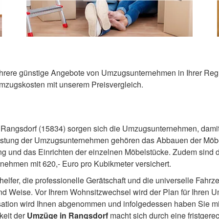
ehrere günstige Angebote von Umzugsunternehmen in Ihrer Region
Umzugskosten mit unserem Preisvergleich.
 Rangsdorf (15834) sorgen sich die Umzugsunternehmen, dami
tleistung der Umzugsunternehmen gehören das Abbauen der Mö
ng und das Einrichten der einzelnen Möbelstücke. Zudem sind
ehmen mit 620,- Euro pro Kubikmeter versichert.
helfer, die professionelle Gerätschaft und die universelle Fahr
nd Weise. Vor Ihrem Wohnsitzwechsel wird der Plan für Ihren
ation wird Ihnen abgenommen und infolgedessen haben Sie mit
keit der
Umzüge in Rangsdorf
macht sich durch eine fristger