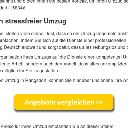
timmt und bieten Ihnen die besten Vorteile, um Ihren Umzug sor
orf (15834)!
n stressfreier Umzug
n, stellen viele schnell fest, dass so ein Umzug ungemein ans
infachen, indem Sie sich auf die Dienste einer professionelle
Deutschlandweit und sorgt dafür, dass alles reibungslos und o
rganisation Ihres Umzugs auf die Dienste einer kompetenten U
iziente Arbeit, sondern auch den Vorteil, dass alles unkomplizier
öglich für Sie zu gestalten.
en Umzug in Rangsdorf, können Sie hier über uns online Ihre An
Preise für Ihren Umzug empfangen Sie an dieser Stelle: