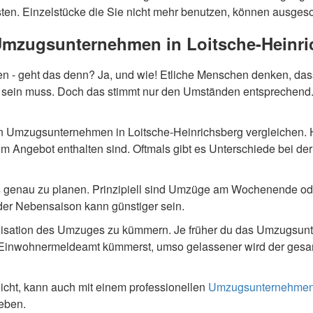
sten. Einzelstücke die Sie nicht mehr benutzen, können ausges
Umzugsunternehmen in Loitsche-Heinri
- geht das denn? Ja, und wie! Etliche Menschen denken, dass
n muss. Doch das stimmt nur den Umständen entsprechend. Es 
n Umzugsunternehmen in Loitsche-Heinrichsberg vergleichen. Hie
 im Angebot enthalten sind. Oftmals gibt es Unterschiede bei de
es genau zu planen. Prinzipiell sind Umzüge am Wochenende od
er Nebensaison kann günstiger sein.
rganisation des Umzuges zu kümmern. Je früher du das Umzugsu
inwohnermeldeamt kümmerst, umso gelassener wird der gesamte 
leicht, kann auch mit einem professionellen
Umzugsunternehme
leben.