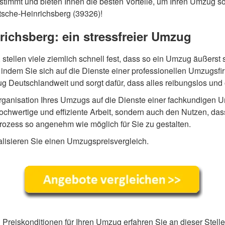
timmt und bieten Ihnen die besten Vorteile, um Ihren Umzug sor
tsche-Heinrichsberg (39326)!
ichsberg: ein stressfreier Umzug
tellen viele ziemlich schnell fest, dass so ein Umzug äußerst
indem Sie sich auf die Dienste einer professionellen Umzugsfi
 Deutschlandweit und sorgt dafür, dass alles reibungslos und 
rganisation Ihres Umzugs auf die Dienste einer fachkundigen 
 hochwertige und effiziente Arbeit, sondern auch den Nutzen, das
rozess so angenehm wie möglich für Sie zu gestalten.
alisieren Sie einen Umzugspreisvergleich.
reiskonditionen für Ihren Umzug erfahren Sie an dieser Stelle