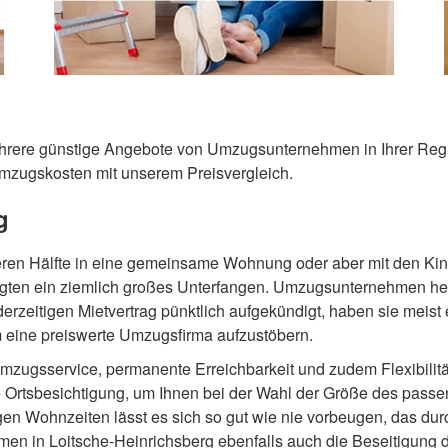
ehrere günstige Angebote von Umzugsunternehmen in Ihrer Region
Umzugskosten mit unserem Preisvergleich.
g
seren Hälfte in eine gemeinsame Wohnung oder aber mit den Ki
iligten ein ziemlich großes Unterfangen. Umzugsunternehmen helf
erzeitigen Mietvertrag pünktlich aufgekündigt, haben sie mei
m eine preiswerte Umzugsfirma aufzustöbern.
mzugsservice, permanente Erreichbarkeit und zudem Flexibilit
rtsbesichtigung, um Ihnen bei der Wahl der Größe des pass
en Wohnzeiten lässt es sich so gut wie nie vorbeugen, das du
en in Loitsche-Heinrichsberg ebenfalls auch die Beseitigung 