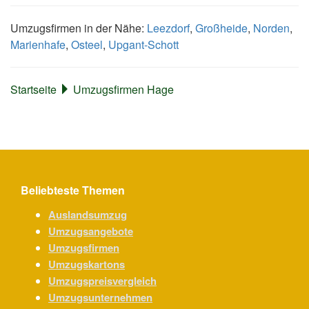
Umzugsfirmen in der Nähe:
Leezdorf
,
Großheide
,
Norden
,
Marienhafe
,
Osteel
,
Upgant-Schott
Startseite
Umzugsfirmen Hage
Beliebteste Themen
Auslandsumzug
Umzugsangebote
Umzugsfirmen
Umzugskartons
Umzugspreisvergleich
Umzugsunternehmen