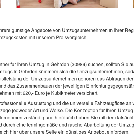
ehrere günstige Angebote von Umzugsunternehmen in Ihrer Region
Umzugskosten mit unserem Preisvergleich.
rtner für Ihren Umzug in Gehrden (30989) suchen, sollten Sie
Umzugs in Gehrden kümmern sich die Umzugsunternehmen, soda
Dienstleistung der Umzugsunternehmen gehören das Abtragen de
 und das Zusammenbauen der jeweiligen Einrichtungsgegenstä
hmen mit 620,- Euro je Kubikmeter versichert.
 professionelle Ausrüstung und die universelle Fahrzeugflotte a
üge jedweder Art und Weise. Die Konzeption für Ihren Umzug 
ternehmen zuständig und hierdurch haben Sie mit dem tatsächl
d durch eine termingemäße und rasche Abarbeitung der Umzugs
eich hier über unsere Seite ein günstiges Angebot einfordern.